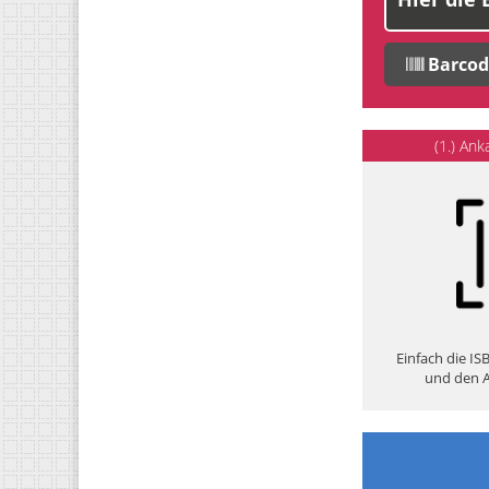
Barcod
(1.) Ank
Einfach die I
und den A