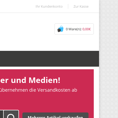
Ihr Kundenkonto
Zur Kasse
0 Ware(n):
0,00€
er und Medien!
übernehmen die Versandkosten ab
Mehrere Artikel verkaufen