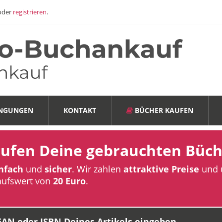
oder
registrieren
.
INGUNGEN
KONTAKT
BÜCHER KAUFEN
aufen Deine gebrauchten Büch
nfach
und
sicher
. Wir zahlen
attraktive Preise
und 
aufswert von
20 Euro
.