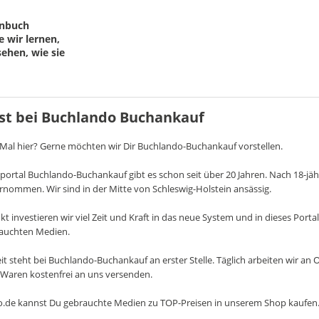
enbuch
e wir lernen,
sehen, wie sie
er
 der Ih
ist bei Buchlando Buchankauf
 Mal hier? Gerne möchten wir Dir Buchlando-Buchankauf vorstellen.
portal Buchlando-Buchankauf gibt es schon seit über 20 Jahren. Nach 18-jä
rnommen. Wir sind in der Mitte von Schleswig-Holstein ansässig.
kt investieren wir viel Zeit und Kraft in das neue System und in dieses Po
rauchten Medien.
t steht bei Buchlando-Buchankauf an erster Stelle. Täglich arbeiten wir a
Waren kostenfrei an uns versenden.
de kannst Du gebrauchte Medien zu TOP-Preisen in unserem Shop kaufen. 