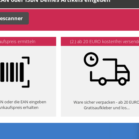
escanner
aufspreis ermitteln
(2.) ab 20 EURO kostenfrei versen
SBN oder die EAN eingeben
Ware sicher verpacken - ab 20 EUR
nkaufspreis erhalten
Gratisaufkleber und los…