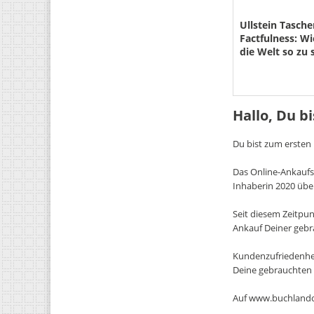
Ullstein Tasch
Factfulness: Wi
die Welt so zu 
wirklich ist | D
Weltbestseller,
Hallo, Du b
Du bist zum ersten
Das Online-Ankaufs
Inhaberin 2020 übe
Seit diesem Zeitpun
Ankauf Deiner geb
Kundenzufriedenhei
Deine gebrauchten 
Auf www.buchlando.