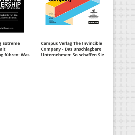
g
Extreme
Campus Verlag
The Invincible
mit
Company - Das unschlagbare
g führen: Was
Unternehmen: So schaffen Sie
te von den Navy
eine Kultur der Innovation un
 können