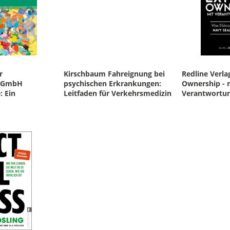
r
Kirschbaum
Fahreignung bei
Redline Verla
r GmbH
psychischen Erkrankungen:
Ownership - 
: Ein
Leitfaden für Verkehrsmedizin
Verantwortun
ntiertes
und Verkehrspsychologie
Führungskräf
Seals lernen