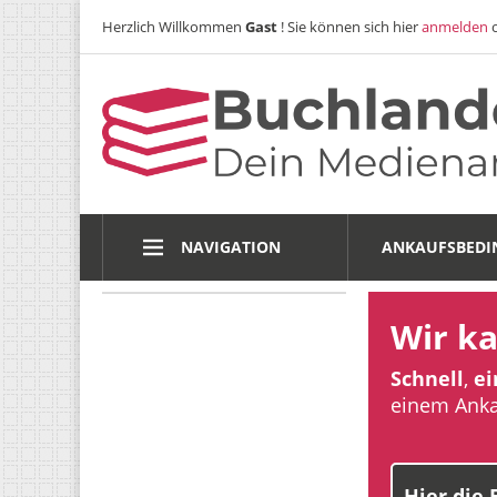
Herzlich Willkommen
Gast
! Sie können sich hier
anmelden
NAVIGATION
ANKAUFSBED
Wir k
Schnell
,
ei
einem Ank