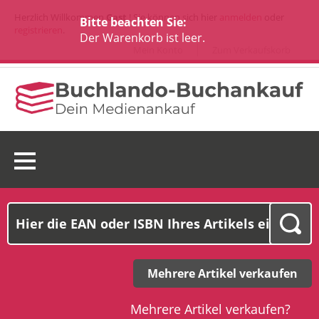
Herzlich Willkommen
Gast
! Sie können sich hier
anmelden
oder
Bitte beachten Sie:
registrieren
.
Der Warenkorb ist leer.
Mein Konto
Zum Verkaufskorb
0 Ware(n):
0,00€
Mehrere Artikel verkaufen
Mehrere Artikel verkaufen?