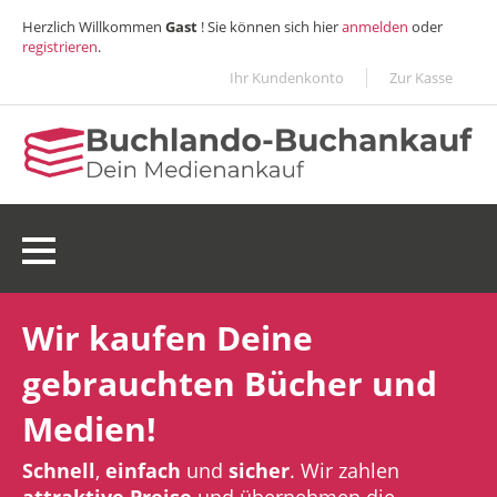
Herzlich Willkommen
Gast
! Sie können sich hier
anmelden
oder
registrieren
.
Ihr Kundenkonto
Zur Kasse
0 Ware(n):
0,00€
Wir kaufen Deine
gebrauchten Bücher und
Medien!
Schnell
,
einfach
und
sicher
. Wir zahlen
attraktive Preise
und übernehmen die