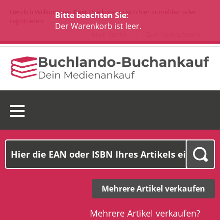
Herzlich Willkommen
Gast
! Sie können sich hier
anmelden
oder
Bitte beachten Sie:
registrieren
.
Der Warenkorb ist leer.
Mein Konto
Zum Verkaufskorb
0 Ware(n):
0,00€
Mehrere Artikel verkaufen
Mehrere Artikel verkaufen?