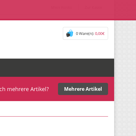
Mein Konto
Zur Kasse
0 Ware(n):
0,00€
ch mehrere Artikel?
Mehrere Artikel