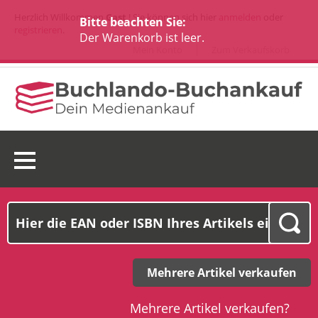
Herzlich Willkommen
Gast
! Sie können sich hier
anmelden
oder
Bitte beachten Sie:
registrieren
.
Der Warenkorb ist leer.
Mein Konto
Zum Verkaufskorb
0 Ware(n):
0,00€
Mehrere Artikel verkaufen
Mehrere Artikel verkaufen?