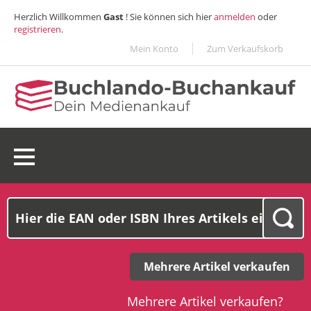
Herzlich Willkommen
Gast
! Sie können sich hier
anmelden
oder
registrieren
.
Mein Konto
Zum Verkaufskorb
0 Ware(n):
0,00€
Mehrere Artikel verkaufen
Mehrere Artikel verkaufen?