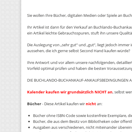
Sie wollen Ihre Bücher, digitalen Medien oder Spiele an Buchl
Ihr Artikel ist dann für den Verkauf an Buchlando-Buchankauf 
ein Artikel leichte Gebrauchsspuren, stuft ihn unsere Qualität
Die Auslegung von „sehr gut“ und „gut“, liegt jedoch immer i
aussehen, die ich gerne selbst Second Hand kaufen würde?
Ihre Antwort und vor allem unsere nachfolgenden, detaillier
Vorfeld optimal prüfen und haben die besten Voraussetzun
DIE BUCHLANDO-BUCHANKAUF-ANKAUFSBEDINGUNGEN AU
Kalender kaufen wir grundsätzlich NICHT an
, selbst we
Bücher
- Diese Artikel kaufen wir
nicht
an:
Bücher ohne ISBN-Code sowie kostenfreie Exemplare, di
Bücher, die aus dem Besitz von Bibliotheken oder öffentli
Ausgaben aus verschiedenen, nicht miteinander übere