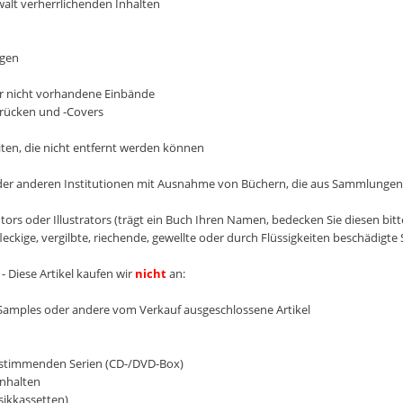
alt verherrlichenden Inhalten
ngen
oder nicht vorhandene Einbände
hrücken und -Covers
en, die nicht entfernt werden können
der anderen Institutionen mit Ausnahme von Büchern, die aus Sammlung
s oder Illustrators (trägt ein Buch Ihren Namen, bedecken Sie diesen bitt
leckige, vergilbte, riechende, gewellte oder durch Flüssigkeiten beschädigte 
- Diese Artikel kaufen wir
nicht
an:
 Samples oder andere vom Verkauf ausgeschlossene Artikel
nstimmenden Serien (CD-/DVD-Box)
Inhalten
sikkassetten)