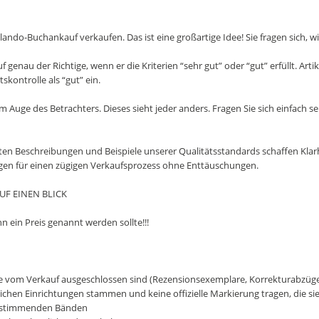
ando-Buchankauf verkaufen. Das ist eine großartige Idee! Sie fragen sich, wie
genau der Richtige, wenn er die Kriterien “sehr gut” oder “gut” erfüllt. Arti
skontrolle als “gut” ein.
m Auge des Betrachters. Dieses sieht jeder anders. Fragen Sie sich einfach s
ten Beschreibungen und Beispiele unserer Qualitätsstandards schaffen Klarh
gen für einen zügigen Verkaufsprozess ohne Enttäuschungen.
F EINEN BLICK
nn ein Preis genannt werden sollte!!!
e vom Verkauf ausgeschlossen sind (Rezensionsexemplare, Korrekturabzüg
chen Einrichtungen stammen und keine offizielle Markierung tragen, die sie a
instimmenden Bänden