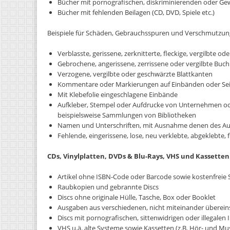
Bücher mit pornografischen, diskriminierenden oder Gew
Bücher mit fehlenden Beilagen (CD, DVD, Spiele etc.)
Beispiele für Schäden, Gebrauchsspuren und Verschmutzu
Verblasste, gerissene, zerknitterte, fleckige, vergilbte 
Gebrochene, angerissene, zerrissene oder vergilbte Buc
Verzogene, vergilbte oder geschwärzte Blattkanten
Kommentare oder Markierungen auf Einbänden oder Seit
Mit Klebefolie eingeschlagene Einbände
Aufkleber, Stempel oder Aufdrucke von Unternehmen o
beispielsweise Sammlungen von Bibliotheken
Namen und Unterschriften, mit Ausnahme denen des Autor
Fehlende, eingerissene, lose, neu verklebte, abgeklebte, f
CDs, Vinylplatten, DVDs & Blu-Rays, VHS und Kassetten
Artikel ohne ISBN-Code oder Barcode sowie kostenfreie
Raubkopien und gebrannte Discs
Discs ohne originale Hülle, Tasche, Box oder Booklet
Ausgaben aus verschiedenen, nicht miteinander überei
Discs mit pornografischen, sittenwidrigen oder illegalen 
VHS u.ä. alte Systeme sowie Kassetten (z.B. Hör- und Mu