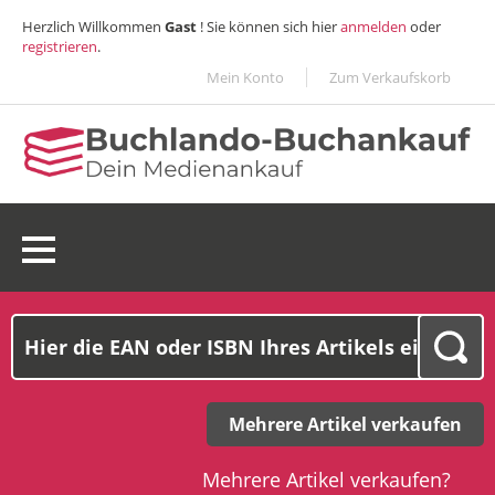
Herzlich Willkommen
Gast
! Sie können sich hier
anmelden
oder
registrieren
.
Mein Konto
Zum Verkaufskorb
0 Ware(n):
0,00€
Mehrere Artikel verkaufen
Mehrere Artikel verkaufen?