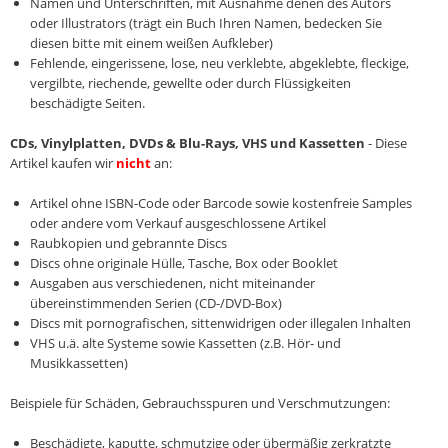
Namen und Unterschriften, mit Ausnahme denen des Autors
oder Illustrators (trägt ein Buch Ihren Namen, bedecken Sie
diesen bitte mit einem weißen Aufkleber)
Fehlende, eingerissene, lose, neu verklebte, abgeklebte, fleckige,
vergilbte, riechende, gewellte oder durch Flüssigkeiten
beschädigte Seiten.
CDs, Vinylplatten, DVDs & Blu-Rays, VHS und Kassetten
- Diese
Artikel kaufen wir
nicht
an:
Artikel ohne ISBN-Code oder Barcode sowie kostenfreie Samples
oder andere vom Verkauf ausgeschlossene Artikel
Raubkopien und gebrannte Discs
Discs ohne originale Hülle, Tasche, Box oder Booklet
Ausgaben aus verschiedenen, nicht miteinander
übereinstimmenden Serien (CD-/DVD-Box)
Discs mit pornografischen, sittenwidrigen oder illegalen Inhalten
VHS u.ä. alte Systeme sowie Kassetten (z.B. Hör- und
Musikkassetten)
Beispiele für Schäden, Gebrauchsspuren und Verschmutzungen:
Beschädigte, kaputte, schmutzige oder übermäßig zerkratzte