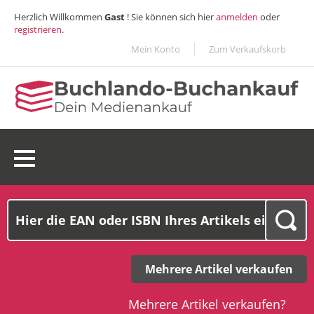
Herzlich Willkommen
Gast
! Sie können sich hier
anmelden
oder
registrieren
.
Mein Konto
Zum Verkaufskorb
0 Ware(n):
0,00€
Mehrere Artikel verkaufen
Mehrere Artikel verkaufen?