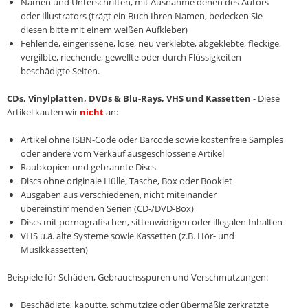
Namen und Unterschriften, mit Ausnahme denen des Autors
oder Illustrators (trägt ein Buch Ihren Namen, bedecken Sie
diesen bitte mit einem weißen Aufkleber)
Fehlende, eingerissene, lose, neu verklebte, abgeklebte, fleckige,
vergilbte, riechende, gewellte oder durch Flüssigkeiten
beschädigte Seiten.
CDs, Vinylplatten, DVDs & Blu-Rays, VHS und Kassetten
- Diese
Artikel kaufen wir
nicht
an:
Artikel ohne ISBN-Code oder Barcode sowie kostenfreie Samples
oder andere vom Verkauf ausgeschlossene Artikel
Raubkopien und gebrannte Discs
Discs ohne originale Hülle, Tasche, Box oder Booklet
Ausgaben aus verschiedenen, nicht miteinander
übereinstimmenden Serien (CD-/DVD-Box)
Discs mit pornografischen, sittenwidrigen oder illegalen Inhalten
VHS u.ä. alte Systeme sowie Kassetten (z.B. Hör- und
Musikkassetten)
Beispiele für Schäden, Gebrauchsspuren und Verschmutzungen:
Beschädigte, kaputte, schmutzige oder übermäßig zerkratzte