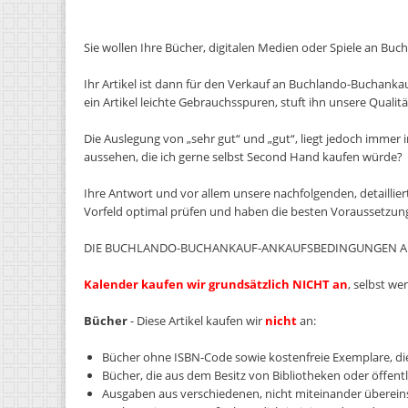
Sie wollen Ihre Bücher, digitalen Medien oder Spiele an Buchl
Ihr Artikel ist dann für den Verkauf an Buchlando-Buchankauf 
ein Artikel leichte Gebrauchsspuren, stuft ihn unsere Qualität
Die Auslegung von „sehr gut“ und „gut“, liegt jedoch immer i
aussehen, die ich gerne selbst Second Hand kaufen würde?
Ihre Antwort und vor allem unsere nachfolgenden, detaillier
Vorfeld optimal prüfen und haben die besten Voraussetzun
DIE BUCHLANDO-BUCHANKAUF-ANKAUFSBEDINGUNGEN AU
Kalender kaufen wir grundsätzlich NICHT an
, selbst we
Bücher
- Diese Artikel kaufen wir
nicht
an:
Bücher ohne ISBN-Code sowie kostenfreie Exemplare, di
Bücher, die aus dem Besitz von Bibliotheken oder öffentli
Ausgaben aus verschiedenen, nicht miteinander übere