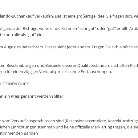
ando-Buchankauf verkaufen. Das ist eine großartige Idee! Sie fragen sich, wie
genau der Richtige, wenn er die Kriterien “sehr gut” oder “gut” erfüllt. Arti
skontrolle als “gut” ein.
m Auge des Betrachters. Dieses sieht jeder anders. Fragen Sie sich einfach s
ten Beschreibungen und Beispiele unserer Qualitätsstandards schaffen Klarh
gen für einen zügigen Verkaufsprozess ohne Enttäuschungen.
F EINEN BLICK
nn ein Preis genannt werden sollte!!!
e vom Verkauf ausgeschlossen sind (Rezensionsexemplare, Korrekturabzüg
chen Einrichtungen stammen und keine offizielle Markierung tragen, die sie a
instimmenden Bänden