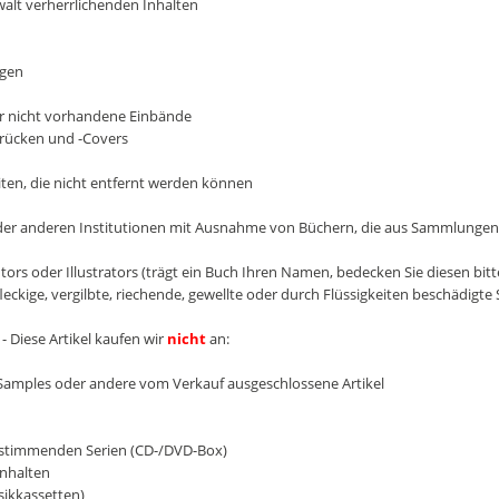
alt verherrlichenden Inhalten
ngen
oder nicht vorhandene Einbände
hrücken und -Covers
en, die nicht entfernt werden können
der anderen Institutionen mit Ausnahme von Büchern, die aus Sammlung
s oder Illustrators (trägt ein Buch Ihren Namen, bedecken Sie diesen bitt
leckige, vergilbte, riechende, gewellte oder durch Flüssigkeiten beschädigte 
- Diese Artikel kaufen wir
nicht
an:
 Samples oder andere vom Verkauf ausgeschlossene Artikel
nstimmenden Serien (CD-/DVD-Box)
Inhalten
sikkassetten)