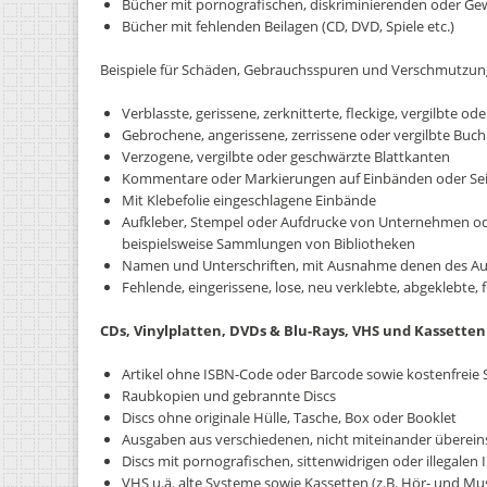
Bücher mit pornografischen, diskriminierenden oder Gew
Bücher mit fehlenden Beilagen (CD, DVD, Spiele etc.)
Beispiele für Schäden, Gebrauchsspuren und Verschmutzu
Verblasste, gerissene, zerknitterte, fleckige, vergilbte 
Gebrochene, angerissene, zerrissene oder vergilbte Buc
Verzogene, vergilbte oder geschwärzte Blattkanten
Kommentare oder Markierungen auf Einbänden oder Seit
Mit Klebefolie eingeschlagene Einbände
Aufkleber, Stempel oder Aufdrucke von Unternehmen o
beispielsweise Sammlungen von Bibliotheken
Namen und Unterschriften, mit Ausnahme denen des Autor
Fehlende, eingerissene, lose, neu verklebte, abgeklebte, f
CDs, Vinylplatten, DVDs & Blu-Rays, VHS und Kassetten
Artikel ohne ISBN-Code oder Barcode sowie kostenfreie
Raubkopien und gebrannte Discs
Discs ohne originale Hülle, Tasche, Box oder Booklet
Ausgaben aus verschiedenen, nicht miteinander überei
Discs mit pornografischen, sittenwidrigen oder illegalen 
VHS u.ä. alte Systeme sowie Kassetten (z.B. Hör- und Mu