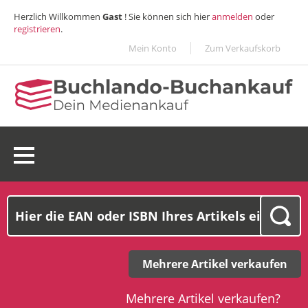
Herzlich Willkommen
Gast
! Sie können sich hier
anmelden
oder
registrieren
.
Mein Konto
Zum Verkaufskorb
0 Ware(n):
0,00€
Mehrere Artikel verkaufen
Mehrere Artikel verkaufen?