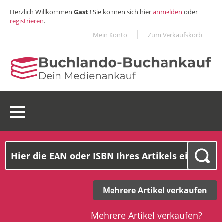
Herzlich Willkommen
Gast
! Sie können sich hier
anmelden
oder
registrieren
.
Mein Konto
Zum Verkaufskorb
0 Ware(n):
0,00€
Mehrere Artikel verkaufen
Mehrere Artikel verkaufen?