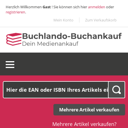
Herzlich Willkommen
Gast
! Sie können sich hier
anmelden
oder
registrieren
.
Mein Konto
Zum Verkaufskorb
0 Ware(n):
0,00€
Mehrere Artikel verkaufen
Mehrere Artikel verkaufen?