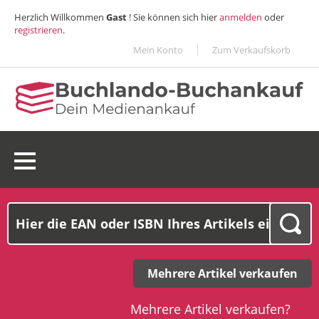
Herzlich Willkommen
Gast
! Sie können sich hier
anmelden
oder
registrieren
.
Mein Konto
Zum Verkaufskorb
0 Ware(n):
0,00€
Mehrere Artikel verkaufen
Mehrere Artikel verkaufen?