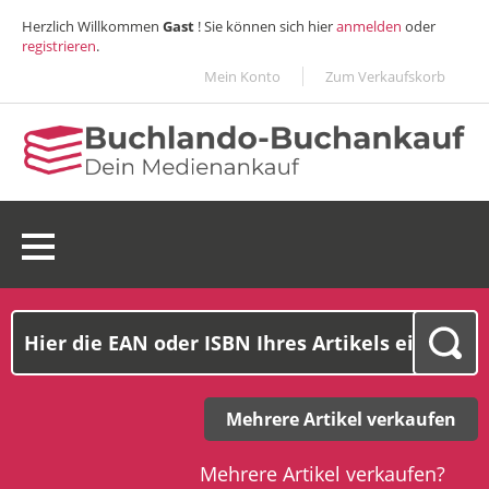
Herzlich Willkommen
Gast
! Sie können sich hier
anmelden
oder
registrieren
.
Mein Konto
Zum Verkaufskorb
0 Ware(n):
0,00€
Mehrere Artikel verkaufen
Mehrere Artikel verkaufen?