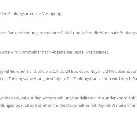
nden Zahlungsarten zur Verfügung.
ere Bankverbindung in separater E-Mail und liefern die Ware nach Zahlungs
 Karte wird unmittelbar nach Abgabe der Bestellung belastet.
al (Europe) S.à r.l. et Cie, S.C.A, 22-24 Boulevard Royal, L-2449 Luxembou
 und die Zahlungsanweisung bestätigen. Die Zahlungstransaktion wird durch 
gewählten PayPal-Kunden weitere Zahlungsmodalitäten im Kundenkonto anbie
Zahlungsmodalitäten betreffen Ihr Rechtsverhältnis mit PayPal. Weitere Info