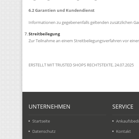
6.2 Garantien und Kundendienst
Informationen zu gegebenenfalls geltenden zusätzlichen G
Streitbeilegung
Zur Teilnahme an einem Streitbeilegungsverfahren vor einer V
ERSTELLT MIT TRUSTED SHOPS RECHTSTEXTE, 24.07.2025
UNTERNEHMEN
SERVICE
Startseite
Ankaufsbed
Datenschutz
Kontakt