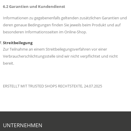
6.2 Garantien und Kundendienst
Informationen zu gegebenenfalls geltenden zusätzlichen Garantien und
deren genaue Bedingungen finden Sie jeweils beim Produkt und auf
besonderen Informationsseiten im Online-Shop.
Streitbeilegung
Zur Teilnahme an einem Streitbeilegungsverfahren vor einer
Verbraucherschlichtungsstelle sind wir nicht verpflichtet und nicht
bereit.
ERSTELLT MIT TRUSTED SHOPS RECHTSTEXTE, 24.07.2025
UNTERNEHMEN