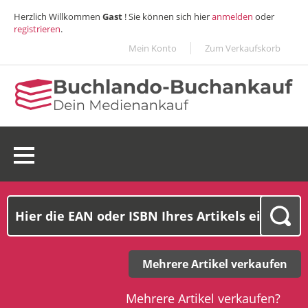
Herzlich Willkommen
Gast
! Sie können sich hier
anmelden
oder
registrieren
.
Mein Konto
Zum Verkaufskorb
0 Ware(n):
0,00€
Mehrere Artikel verkaufen
Mehrere Artikel verkaufen?