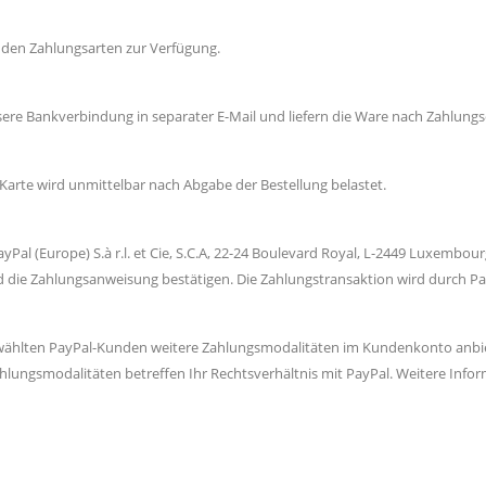
nden Zahlungsarten zur Verfügung.
ere Bankverbindung in separater E-Mail und liefern die Ware nach Zahlungs
 Karte wird unmittelbar nach Abgabe der Bestellung belastet.
al (Europe) S.à r.l. et Cie, S.C.A, 22-24 Boulevard Royal, L-2449 Luxembou
 und die Zahlungsanweisung bestätigen. Die Zahlungstransaktion wird durch 
gewählten PayPal-Kunden weitere Zahlungsmodalitäten im Kundenkonto anbie
Zahlungsmodalitäten betreffen Ihr Rechtsverhältnis mit PayPal. Weitere Info