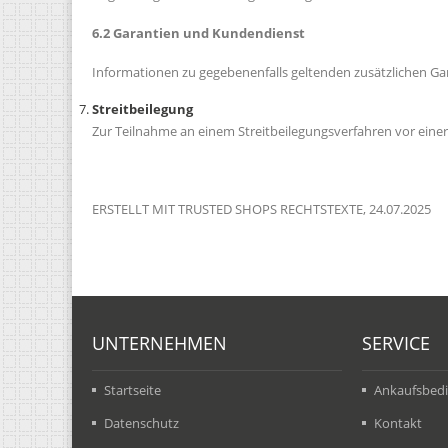
6.2 Garantien und Kundendienst
Informationen zu gegebenenfalls geltenden zusätzlichen G
Streitbeilegung
Zur Teilnahme an einem Streitbeilegungsverfahren vor einer V
ERSTELLT MIT TRUSTED SHOPS RECHTSTEXTE, 24.07.2025
UNTERNEHMEN
SERVICE
Startseite
Ankaufsbed
Datenschutz
Kontakt