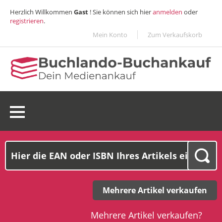
Herzlich Willkommen
Gast
! Sie können sich hier
anmelden
oder
registrieren
.
Mein Konto
Zum Verkaufskorb
0 Ware(n):
0,00€
Mehrere Artikel verkaufen
Mehrere Artikel verkaufen?