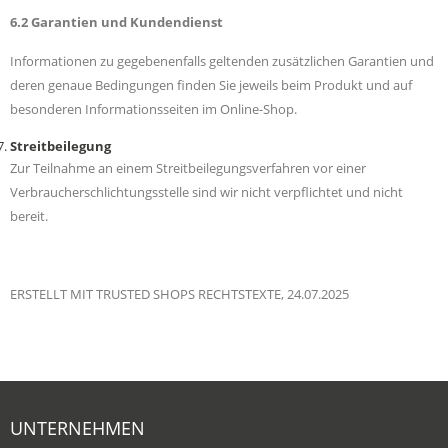
6.2 Garantien und Kundendienst
Informationen zu gegebenenfalls geltenden zusätzlichen Garantien und
deren genaue Bedingungen finden Sie jeweils beim Produkt und auf
besonderen Informationsseiten im Online-Shop.
Streitbeilegung
Zur Teilnahme an einem Streitbeilegungsverfahren vor einer
Verbraucherschlichtungsstelle sind wir nicht verpflichtet und nicht
bereit.
ERSTELLT MIT TRUSTED SHOPS RECHTSTEXTE, 24.07.2025
UNTERNEHMEN