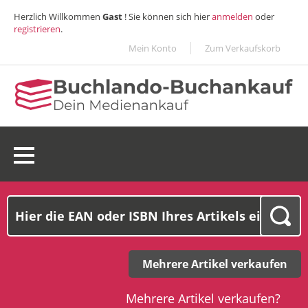
Herzlich Willkommen
Gast
! Sie können sich hier
anmelden
oder
registrieren
.
Mein Konto
Zum Verkaufskorb
0 Ware(n):
0,00€
Mehrere Artikel verkaufen
Mehrere Artikel verkaufen?