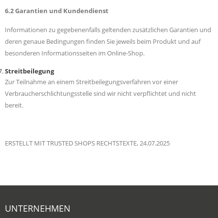
6.2 Garantien und Kundendienst
Informationen zu gegebenenfalls geltenden zusätzlichen Garantien und
deren genaue Bedingungen finden Sie jeweils beim Produkt und auf
besonderen Informationsseiten im Online-Shop.
Streitbeilegung
Zur Teilnahme an einem Streitbeilegungsverfahren vor einer
Verbraucherschlichtungsstelle sind wir nicht verpflichtet und nicht
bereit.
ERSTELLT MIT TRUSTED SHOPS RECHTSTEXTE, 24.07.2025
UNTERNEHMEN