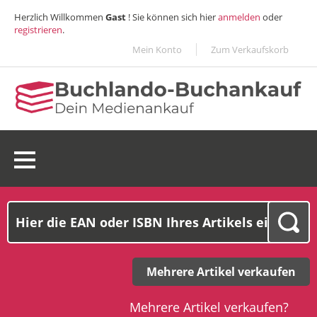
Herzlich Willkommen
Gast
! Sie können sich hier
anmelden
oder
registrieren
.
Mein Konto
Zum Verkaufskorb
0 Ware(n):
0,00€
Mehrere Artikel verkaufen
Mehrere Artikel verkaufen?