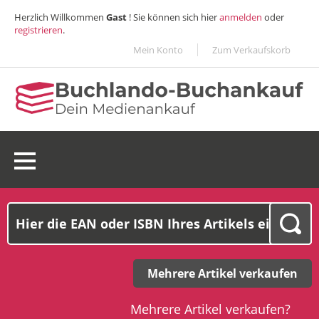
Herzlich Willkommen
Gast
! Sie können sich hier
anmelden
oder
registrieren
.
Mein Konto
Zum Verkaufskorb
0 Ware(n):
0,00€
Mehrere Artikel verkaufen
Mehrere Artikel verkaufen?